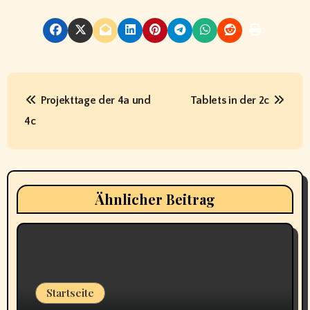
B
Projekttage der 4a und
Tablets in der 2c
e
4c
i
t
r
Ähnlicher Beitrag
a
g
s
Startseite