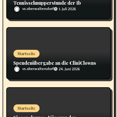
n
Tennisschnupperstunde der 1b
a
vs.oberwaltersdorf
1. Juli 2026
v
i
g
a
Startseite
Spendenübergabe an die CliniClowns
t
vs.oberwaltersdorf
24. Juni 2026
i
o
n
Startseite